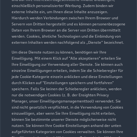
Neufinsing GmbH
einschließlich personalisierter Werbung. Zudem binden wir
externe Inhalte ein, um Ihnen diese Inhalte anzuzeigen.
Servicepartner
e-tron
Hierdurch werden Verbindungen zwischen Ihrem Browser und
Servern von Dritten hergestellt und es können personenbezogene
Daten von Ihrem Browser an die Server von Dritten übermittelt
werden. Cookies, ähnliche Technologien und die Einbindung von
externen Inhalten werden nachfolgend als „Dienste“ bezeichnet.
Um diese Dienste nutzen zu können, benötigen wir Ihre
Einwilligung. Mit einem Klick auf "Alle akzeptieren" erteilen Sie
Ihre Einwilligung zur Verwendung aller Dienste. Sie können auch
einzelne Einwilligungen erteilen, indem Sie die Schieberegler für
jede Cookie-Kategorie einzeln anklicken und diese Einstellungen
durch Klicken auf "Einstellungen speichern und fortfahren"
speichern. Falls Sie keinen der Schieberegler anklicken, werden
nur die notwendigen Cookies (z. B. der Ensighten Privacy
Manager, unser Einwilligungsmanagementtool) verwendet. Sie
sind nicht gesetzlich verpflichtet, in die Verwendung von Cookies
Erdinger Straße 10a
einzuwilligen, aber wenn Sie Ihre Einwilligung nicht erteilen,
85464 Neufinsing
können Sie bestimmte unserer Dienste möglicherweise nicht
nutzen. Sie können Ihre Cookie-Einstellungen anhand der unten
aufgeführten Kategorien von Cookies verwalten. Sie können Ihre
08121 7720