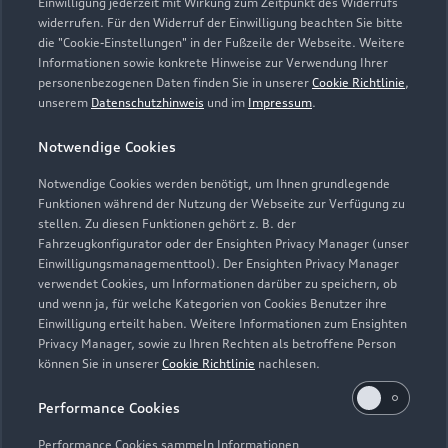
Einwilligung jederzeit mit Wirkung zum Zeitpunkt des Widerrufs
widerrufen. Für den Widerruf der Einwilligung beachten Sie bitte
info@maier.neufinsing.de
die "Cookie-Einstellungen" in der Fußzeile der Webseite. Weitere
Informationen sowie konkrete Hinweise zur Verwendung Ihrer
personenbezogenen Daten finden Sie in unserer
Cookie Richtlinie
,
Kontaktdaten herunterladen
unserem
Datenschutzhinweis
und im
Impressum
.
Notwendige Cookies
Öffnungszeiten
Notwendige Cookies werden benötigt, um Ihnen grundlegende
Funktionen während der Nutzung der Webseite zur Verfügung zu
stellen. Zu diesen Funktionen gehört z. B. der
Fahrzeugkonfigurator oder der Ensighten Privacy Manager (unser
Service
Einwilligungsmanagementtool). Der Ensighten Privacy Manager
Geschlossen
,
öffnet am
Montag 07:15
verwendet Cookies, um Informationen darüber zu speichern, ob
und wenn ja, für welche Kategorien von Cookies Benutzer ihre
Einwilligung erteilt haben. Weitere Informationen zum Ensighten
Privacy Manager, sowie zu Ihren Rechten als betroffene Person
Montag -
07:15 - 17:30
können Sie in unserer
Cookie Richtlinie
nachlesen.
Donnerstag
Freitag
07:15 - 16:00
Performance Cookies
Samstag -
Geschlossen
Performance Cookies sammeln Informationen