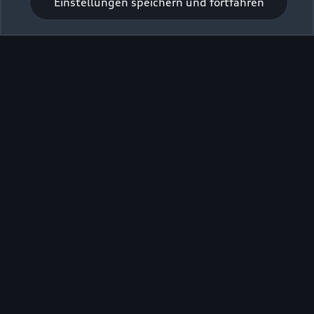
Einstellungen speichern und fortfahren
Zur Inspektion
Zurück nach oben
Modelle
Kaufen & leasen