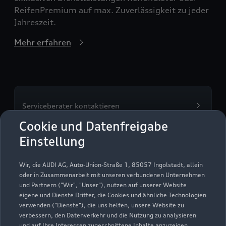
ReifenPremium auf max. Zuverlässigkeit zu jeder
Jahreszeit.
Mehr erfahren
Serviceberater kontaktieren
Cookie und Datenfreigabe
Einstellung
Servicetermin vereinbaren
Wir, die AUDI AG, Auto-Union-Straße 1, 85057 Ingolstadt, allein
oder in Zusammenarbeit mit unseren verbundenen Unternehmen
und Partnern ("Wir", "Unser"), nutzen auf unserer Website
eigene und Dienste Dritter, die Cookies und ähnliche Technologien
verwenden ("Dienste"), die uns helfen, unsere Website zu
Autohaus Hans Maier
verbessern, den Datenverkehr und die Nutzung zu analysieren
und auf Ihre Interessen zugeschnittene Inhalte anzuzeigen,