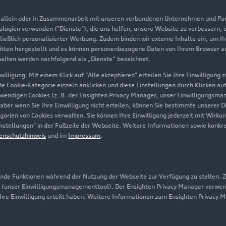
Aktionen & Angebote
m
, allein oder in Zusammenarbeit mit unseren verbundenen Unternehmen und Part
Geschäftskunden
nologien verwenden ("Dienste"), die uns helfen, unsere Website zu verbessern,
hließlich personalisierter Werbung. Zudem binden wir externe Inhalte ein, um I
tten hergestellt und es können personenbezogene Daten von Ihrem Browser an 
Über Audi
halten werden nachfolgend als „Dienste“ bezeichnet.
illigung. Mit einem Klick auf "Alle akzeptieren" erteilen Sie Ihre Einwilligung
Unternehmen
ede Cookie-Kategorie einzeln anklicken und diese Einstellungen durch Klicken au
twendigen Cookies (z. B. der Ensighten Privacy Manager, unser Einwilligungsma
Karriere
 aber wenn Sie Ihre Einwilligung nicht erteilen, können Sie bestimmte unserer 
orien von Cookies verwalten. Sie können Ihre Einwilligung jederzeit mit Wirku
Investor Relations
-Einstellungen" in der Fußzeile der Webseite. Weitere Informationen sowie ko
enschutzhinweis
und im
Impressum
.
Presse & Media Center
Datenschutz
Audi erleben
de Funktionen während der Nutzung der Webseite zur Verfügung zu stellen. Zu
 (unser Einwilligungsmanagementtool). Der Ensighten Privacy Manager verwen
Newsletter
ihre Einwilligung erteilt haben. Weitere Informationen zum Ensighten Privacy 