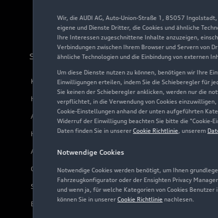
Wir, die AUDI AG, Auto-Union-Straße 1, 85057 Ingolstadt
eigene und Dienste Dritter, die Cookies und ähnliche Tech
Ihre Interessen zugeschnittene Inhalte anzuzeigen, einsc
Verbindungen zwischen Ihrem Browser und Servern von Dri
Support
ähnliche Technologien und die Einbindung von externen In
Um diese Dienste nutzen zu können, benötigen wir Ihre Einw
Kundenservice
Einwilligungen erteilen, indem Sie die Schieberegler für j
Sie keinen der Schieberegler anklicken, werden nur die no
Händlersuche
verpflichtet, in die Verwendung von Cookies einzuwilligen,
Cookie-Einstellungen anhand der unten aufgeführten Kateg
Audi Code
Widerruf der Einwilligung beachten Sie bitte die "Cookie
Daten finden Sie in unserer
Cookie Richtlinie
, unserem
Dat
Häufige Fragen (FAQ)
Audi Online Beratung
Notwendige Cookies
Online-Terminvereinbarung
Notwendige Cookies werden benötigt, um Ihnen grundlegen
Fahrzeugkonfigurator oder der Ensighten Privacy Manager
Servicekontakt
und wenn ja, für welche Kategorien von Cookies Benutzer 
können Sie in unserer
Cookie Richtlinie
nachlesen.
Bordbuch & Bedienungsanleitungen