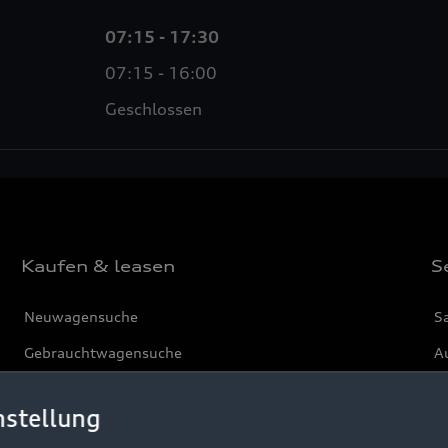
07:15 - 17:30
07:15 - 16:00
Geschlossen
Kaufen & leasen
S
Neuwagensuche
S
Gebrauchtwagensuche
Au
Gebrauchtwagen
G
nstellung
Finanzierung
Au