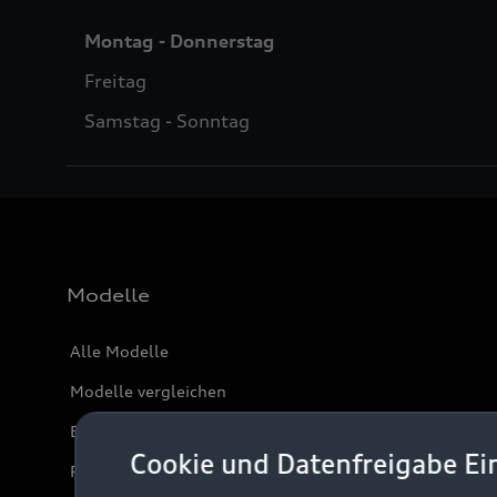
Montag - Donnerstag
Freitag
Samstag - Sonntag
Modelle
Alle Modelle
Modelle vergleichen
Elektromodelle
Cookie und Datenfreigabe Ei
Plug-in-Hybride