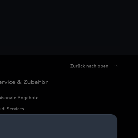
Zurück nach oben
ervice & Zubehör
aisonale Angebote
di Services
arantie
di digital services